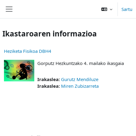
Joan eduki nagusira zuzenean
Sartu
Alboko panela
Ikastaroaren informazioa
Heziketa Fisikoa DBH4
Gorputz Hezkuntzako 4. mailako ikasgaia
Irakaslea:
Gurutz Mendiluze
Irakaslea:
Miren Zubizarreta