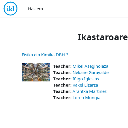
Joan eduki nagusira zuzenean
Hasiera
Ikastaroar
Fisika eta Kimika DBH 3
Teacher:
Mikel Aseginolaza
Teacher:
Nekane Garayalde
Teacher:
Iñigo Iglesias
Teacher:
Rakel Lizarza
Teacher:
Arantxa Martinez
Teacher:
Loren Mungia